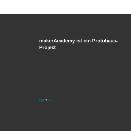
makerAcademy ist ein Protohaus-
Projekt
DE
*
EN