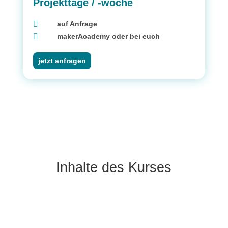
Projekttage / -woche

auf Anfrage

makerAcademy oder bei euch
jetzt anfragen
Inhalte des Kurses